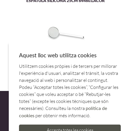
ESPATULA SILICONA 25CM 64460.LACOR
Aquest lloc web utilitza cookies
Utilitzem cookies pròpies i de tercers per millorar
ESPUMADERA ALAMBRE INOX 14CM 60413.LACOR
l'experiència d'usuari, analitzar el trànsit, la vostra
navegació al web i personalitzar el contingut.
Podeu “Acceptar totes les cookies”, “Configurar les
cookies” que voleu acceptar o bé “Rebutjar-les
totes” (excepte les cookies tècniques que són
necessàries). Consulteu la nostra
política de
per obtenir més informació.
cookies
ATENCIÓ AL CLIENT
Accepta totes les cookies