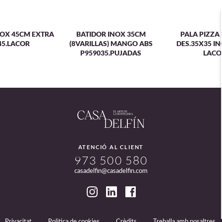
NOX 45CM EXTRA
BATIDOR INOX 35CM
PALA PIZZ
45.LACOR
(8VARILLAS) MANGO ABS
DES.35X35 I
P959035.PUJADAS
LACO
ATENCIÓ AL CLIENT
973 500 580
casadelfin@casadelfin.com
Privacitat
Politica de cookies
Crèdits
Treballa amb nosaltres