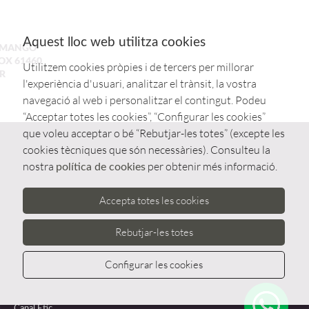
Aquest lloc web utilitza cookies
A MANGO
NOX 61460
Utilitzem cookies pròpies i de tercers per millorar
R
l'experiència d'usuari, analitzar el trànsit, la vostra
navegació al web i personalitzar el contingut. Podeu
“Acceptar totes les cookies”, “Configurar les cookies”
que voleu acceptar o bé “Rebutjar-les totes” (excepte les
cookies tècniques que són necessàries). Consulteu la
nostra
per obtenir més informació.
política de cookies
Accepta totes les cookies
Rebutjar-les totes
Configurar les cookies
Whatsa
Canal Ètic