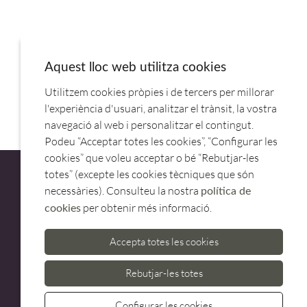
Aquest lloc web utilitza cookies
Utilitzem cookies pròpies i de tercers per millorar
MINI BOWL FRIENDLY 6CM 20CL BLANCO 79016.APS
l'experiència d'usuari, analitzar el trànsit, la vostra
navegació al web i personalitzar el contingut.
Podeu “Acceptar totes les cookies”, “Configurar les
cookies” que voleu acceptar o bé “Rebutjar-les
totes” (excepte les cookies tècniques que són
necessàries). Consulteu la nostra
política de
per obtenir més informació.
cookies
ATENCIÓ AL CLIENT
Accepta totes les cookies
973 500 580
casadelfin@casadelfin.com
Rebutjar-les totes
Configurar les cookies