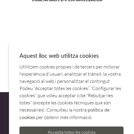
Aquest lloc web utilitza cookies
Utilitzem cookies pròpies i de tercers per millorar
CUBETA GAST.2/8 15CM INOX 5BA28150.PINTI
l'experiència d'usuari, analitzar el trànsit, la vostra
navegació al web i personalitzar el contingut.
Podeu “Acceptar totes les cookies”, “Configurar les
cookies” que voleu acceptar o bé “Rebutjar-les
totes” (excepte les cookies tècniques que són
necessàries). Consulteu la nostra
política de
per obtenir més informació.
cookies
ATENCIÓ AL CLIENT
Accepta totes les cookies