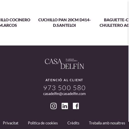
ILLO COCINERO
CUCHILLO PAN 20CM D414-
BAGUETTE-C
M.ARCOS
D.SANTELOI
CHULETERO A0
ATENCIÓ AL CLIENT
973 500 580
casadelfin@casadelfin.com
Privacitat
Politica de cookies
Crèdits
Treballa amb nosaltres