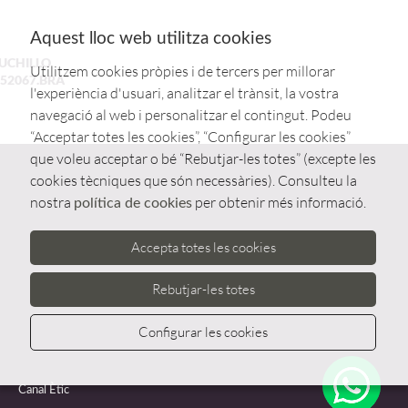
Aquest lloc web utilitza cookies
UCHILLO
Utilitzem cookies pròpies i de tercers per millorar
52067.BRA
l'experiència d'usuari, analitzar el trànsit, la vostra
navegació al web i personalitzar el contingut. Podeu
“Acceptar totes les cookies”, “Configurar les cookies”
que voleu acceptar o bé “Rebutjar-les totes” (excepte les
cookies tècniques que són necessàries). Consulteu la
nostra
per obtenir més informació.
política de cookies
Accepta totes les cookies
Rebutjar-les totes
Configurar les cookies
Whatsa
Canal Ètic