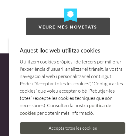
VEURE MÉS NOVETATS
Aquest lloc web utilitza cookies
Utilitzem cookies pròpies i de tercers per millorar
l'experiència d'usuari, analitzar el trànsit, la vostra
navegació al web i personalitzar el contingut.
Podeu “Acceptar totes les cookies”, “Configurar les
ATENCIÓ AL CLIENT
cookies” que voleu acceptar o bé “Rebutjar-les
973 500 580
totes” (excepte les cookies tècniques que són
necessàries). Consulteu la nostra
casadelfin@casadelfin.com
política de
per obtenir més informació.
cookies
Accepta totes les cookies
Avís legal
Privacitat
Politica de cookies
Crèdits