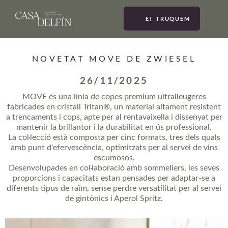
ET TRUQUEM
MEN
NOVETAT MOVE DE ZWIESEL
26/11/2025
MOVE és una línia de copes premium ultralleugeres
fabricades en cristall Tritan®, un material altament resistent
a trencaments i cops, apte per al rentavaixella i dissenyat per
mantenir la brillantor i la durabilitat en ús professional.
La col·lecció està composta per cinc formats, tres dels quals
amb punt d'efervescència, optimitzats per al servei de vins
escumosos.
Desenvolupades en col·laboració amb sommeliers, les seves
proporcions i capacitats estan pensades per adaptar-se a
diferents tipus de raïm, sense perdre versatilitat per al servei
de gintònics i Aperol Spritz.