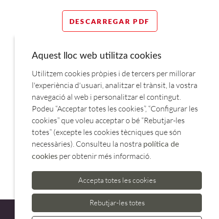
DESCARREGAR PDF
Aquest lloc web utilitza cookies
Utilitzem cookies pròpies i de tercers per millorar
l'experiència d'usuari, analitzar el trànsit, la vostra
T'INTERESSA?
navegació al web i personalitzar el contingut.
ET TRUQUEM
Podeu “Acceptar totes les cookies”, “Configurar les
cookies” que voleu acceptar o bé “Rebutjar-les
totes” (excepte les cookies tècniques que són
necessàries). Consulteu la nostra
política de
per obtenir més informació.
VEURE MÉS NOVETATS
cookies
Accepta totes les cookies
Rebutjar-les totes